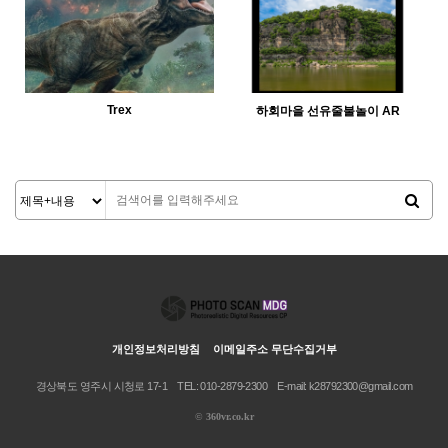
Trex
하회마을 선유줄불놀이 AR
개인정보처리방침
이메일주소 무단수집거부
경상북도 영주시 시청로 17-1
TEL: 010-2879-2300
E-mail: k28792300@gmail.com
©
360vr.co.kr