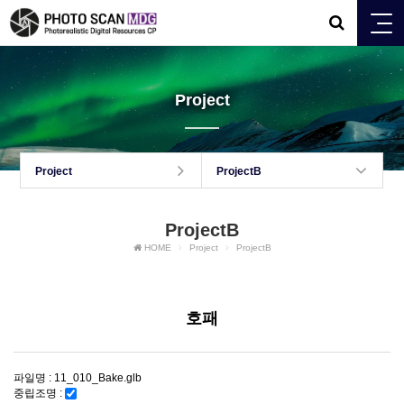
Project
Project
ProjectB
ProjectB
HOME
Project
ProjectB
호패
파일명 : 11_010_Bake.glb
중립조명 :